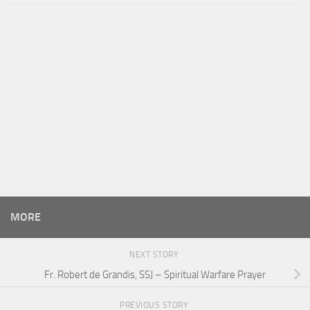
MORE
NEXT STORY
Fr. Robert de Grandis, SSJ – Spiritual Warfare Prayer
PREVIOUS STORY