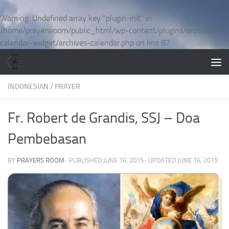
Skip to content
Warning
: Undefined array key "plugin-init" in
/home/prayersroom/public_html/wp-content/plugins/archives-
calendar-widget/archives-calendar.php
on line
87
INDONESIAN
/
PRAYER
Fr. Robert de Grandis, SSJ – Doa
Pembebasan
BY
PRAYERS ROOM
· PUBLISHED
JUNE 16, 2015
· UPDATED
JUNE 16, 2015