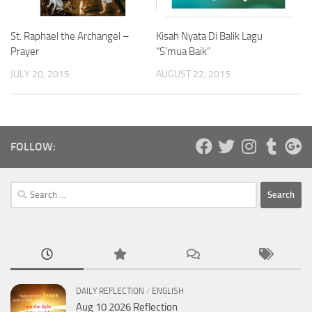
St. Raphael the Archangel –
Kisah Nyata Di Balik Lagu
Prayer
“S’mua Baik”
JULY 20, 2015
AUGUST 22, 2015
FOLLOW:
Search
for:
DAILY REFLECTION
/
ENGLISH
Aug 10 2026 Reflection