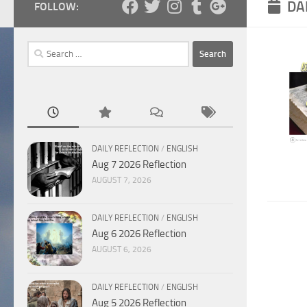
DA
FOLLOW:
Search
for:
DAILY REFLECTION
/
ENGLISH
Aug 7 2026 Reflection
AUGUST 7, 2026
DAILY REFLECTION
/
ENGLISH
Aug 6 2026 Reflection
AUGUST 6, 2026
DAILY REFLECTION
/
ENGLISH
Aug 5 2026 Reflection